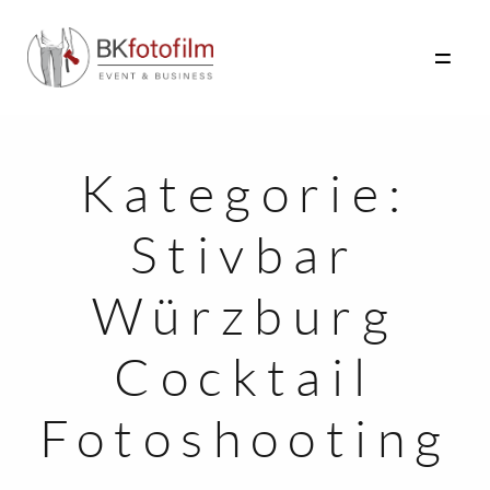
Kategorie:
HOME
Stivbar
FOTO
FILM
Würzburg
INFO
Cocktail
AKTUELLES
KONTAKT
Fotoshooting
HOCHZEITEN