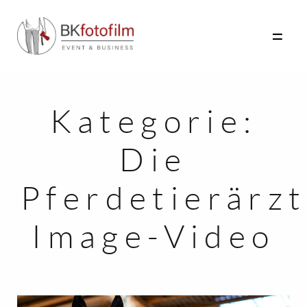
Kategorie:
HOME
Die
FOTO
FILM
Pferdetierärz
INFO
Image-Video
AKTUELLES
KONTAKT
HOCHZEITEN